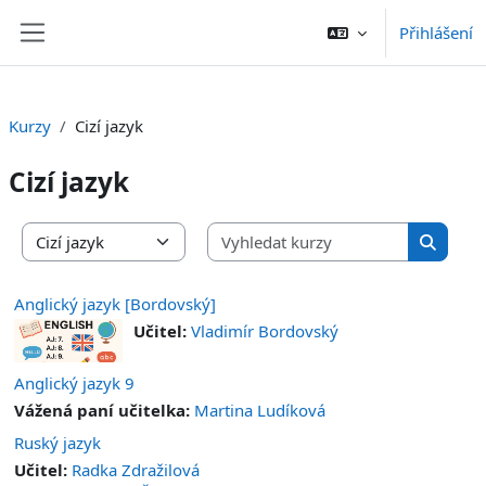
Přejít k hlavnímu obsahu
Přihlášení
Boční panel
Kurzy
Cizí jazyk
Cizí jazyk
Vyhledat 
Kategorie kurzů
Vyhleda
Anglický jazyk [Bordovský]
Učitel:
Vladimír Bordovský
Anglický jazyk 9
Vážená paní učitelka:
Martina Ludíková
Ruský jazyk
Učitel:
Radka Zdražilová