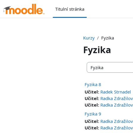
Přejít k hlavnímu obsahu
Titulní stránka
Kurzy
Fyzika
Fyzika
Kategorie kurzů
Fyzika 8
Učitel:
Radek Strnadel
Učitel:
Radka Zdražilo
Učitel:
Radka Zdražilo
Fyzika 9
Učitel:
Radka Zdražilo
Učitel:
Radka Zdražilo