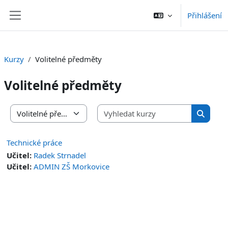
Přejít k hlavnímu obsahu
Přihlášení
Boční panel
Kurzy
Volitelné předměty
Volitelné předměty
Vyhledat 
Kategorie kurzů
Vyhleda
Technické práce
Učitel:
Radek Strnadel
Učitel:
ADMIN ZŠ Morkovice